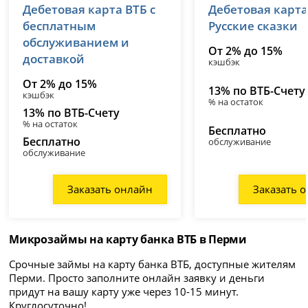
Дебетовая карта ВТБ с
Дебетовая карт
лицензия № 1000
лицензия № 1000
бесплатным
Русские сказки
обслуживанием и
От 2% до 15%
доставкой
кэшбэк
От 2% до 15%
13% по ВТБ-Счету
кэшбэк
% на остаток
13% по ВТБ-Счету
% на остаток
Бесплатно
Бесплатно
обслуживание
обслуживание
Заказать онлайн
Заказать 
Микрозаймы на карту банка ВТБ в Перми
Срочные займы на карту банка ВТБ, доступные жителям
Перми. Просто заполните онлайн заявку и деньги
придут на вашу карту уже через 10-15 минут.
Круглосуточно!