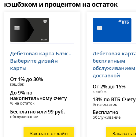
кэшбэком и процентом на остаток
Т-Банк (Тинькофф)
ВТБ
Дебетовая карта Блэк -
Дебетовая карта
лицензия № 2673
лицензия № 1000
Выберите дизайн
бесплатным
карты
обслуживанием
доставкой
От 1% до 30%
кэшбэк
От 2% до 15%
кэшбэк
До 9% по
накопительному счету
13% по ВТБ-Счету
% на остаток
% на остаток
Бесплатно или 99 руб.
Бесплатно
обслуживание
обслуживание
Заказать онлайн
Заказать 