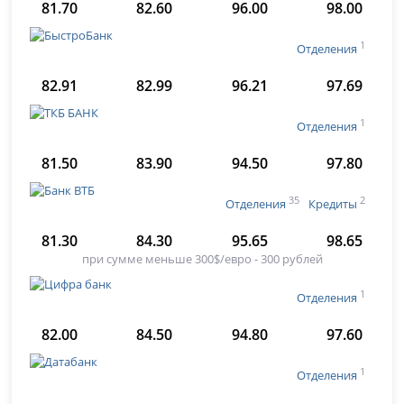
81.70
82.60
96.00
98.00
1
Отделения
82.91
82.99
96.21
97.69
1
Отделения
81.50
83.90
94.50
97.80
35
2
Отделения
Кредиты
81.30
84.30
95.65
98.65
при сумме меньше 300$/евро - 300 рублей
1
Отделения
82.00
84.50
94.80
97.60
1
Отделения