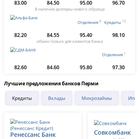
83.00
84.50
95.00
96.70
В наличии доллары нового образца
8
13
Отделения
Кредиты
82.20
84.55
95.40
98.10
обмен только для клиентов банка
1
Отделения
82.60
84.60
95.80
97.30
Лучшие предложения банков Перми
Кредиты
Вклады
Микрозаймы
Ипот
Совкомбанк
Ренессанс Банк