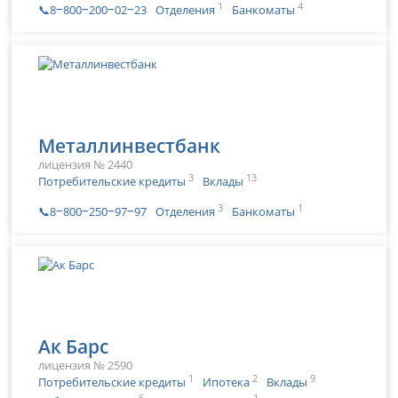
1
4
📞8‒800‒200‒02‒23
Отделения
Банкоматы
Металлинвестбанк
лицензия № 2440
3
13
Потребительские кредиты
Вклады
3
1
📞8‒800‒250‒97‒97
Отделения
Банкоматы
Ак Барс
лицензия № 2590
1
2
9
Потребительские кредиты
Ипотека
Вклады
6
1