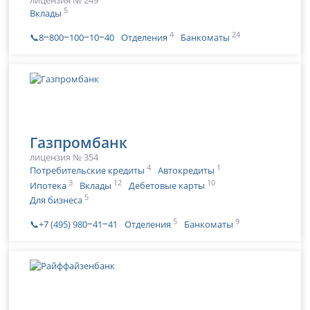
лицензия № 249
5
Вклады
4
24
📞8‒800‒100‒10‒40
Отделения
Банкоматы
Газпромбанк
лицензия № 354
4
1
Потребительские кредиты
Автокредиты
3
12
10
Ипотека
Вклады
Дебетовые карты
5
Для бизнеса
5
9
📞+7 (495) 980‒41‒41
Отделения
Банкоматы