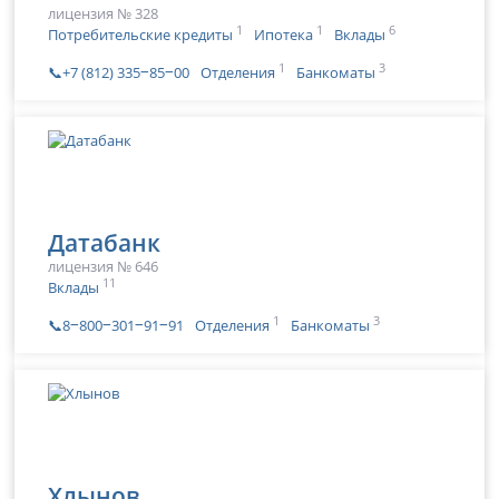
лицензия № 328
1
1
6
Потребительские кредиты
Ипотека
Вклады
1
3
📞+7 (812) 335‒85‒00
Отделения
Банкоматы
Датабанк
лицензия № 646
11
Вклады
1
3
📞8‒800‒301‒91‒91
Отделения
Банкоматы
Хлынов