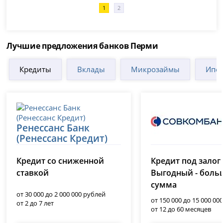
1
2
Лучшие предложения банков Перми
Кредиты
Вклады
Микрозаймы
Ипот
Ренессанс Банк
(Ренессанс Кредит)
Совкомбанк
лицензия № 3354
Кредит со сниженной
Кредит под залог
лицензия № 963
ставкой
Выгодный - боль
сумма
от 30 000 до 2 000 000 рублей
от 150 000 до 15 000 00
от 2 до 7 лет
от 12 до 60 месяцев