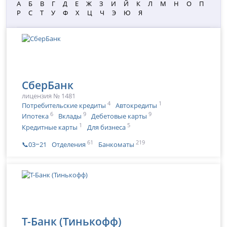
А
Б
В
Г
Д
Е
Ж
З
И
Й
К
Л
М
Н
О
П
Р
С
Т
У
Ф
Х
Ц
Ч
Э
Ю
Я
СберБанк
лицензия № 1481
4
1
Потребительские кредиты
Автокредиты
6
9
9
Ипотека
Вклады
Дебетовые карты
1
5
Кредитные карты
Для бизнеса
61
219
📞03‒21
Отделения
Банкоматы
Т-Банк (Тинькофф)