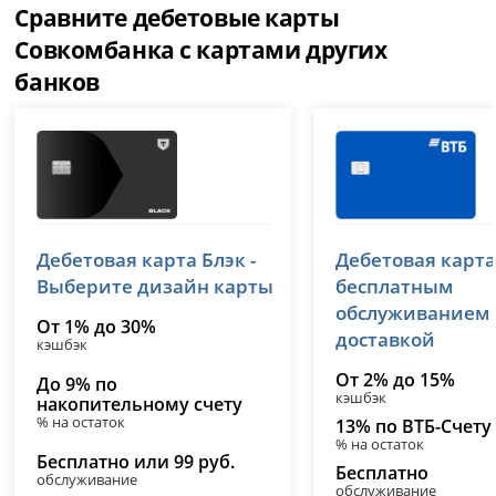
Сравните дебетовые карты
Совкомбанка с картами других
банков
Т-Банк (Тинькофф)
ВТБ
Дебетовая карта Блэк -
Дебетовая карта
лицензия № 2673
лицензия № 1000
Выберите дизайн карты
бесплатным
обслуживанием
От 1% до 30%
доставкой
кэшбэк
От 2% до 15%
До 9% по
кэшбэк
накопительному счету
% на остаток
13% по ВТБ-Счету
% на остаток
Бесплатно или 99 руб.
Бесплатно
обслуживание
обслуживание