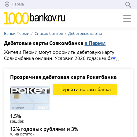
Пермь
Банки Перми
Список банков
Дебетовые карты
Дебетовые карты Совкомбанка
в Перми
Жители Перми могут оформить дебетовую карту
Совкомбанка онлайн. Условия 2026 года: кэшбэк до
30%, стоимость обслуживания от 0 рублей и процент на
остаток до 5%. Выберите из 6 карт подходящую и
заполните заявку на официальном сайте банка. Список
Прозрачная дебетовая карта Рокетбанка
карт:
Прозрачная дебетовая карта Рокетбанка
,
Бесплатный детский платёжный стикер Халвау
,
с
Перейти на сайт банка
кэшбэком на категории
,
с процентом на остаток
,
Карта
Халва
. Где оформить дебетовую карту Совкомбанка в
Перми и снимать наличные -
список адресов отделений
и банкоматов
.
1.5%
кэшбэк
12% годовых рублями и 3%
% на остаток