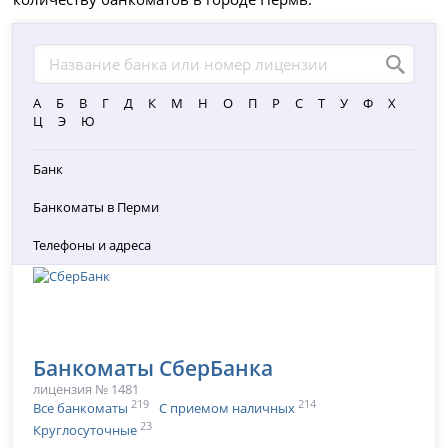
А
Б
В
Г
Д
К
М
Н
О
П
Р
С
Т
У
Ф
Х
Ц
Э
Ю
Банк
Банкоматы в Перми
Телефоны и адреса
Банкоматы СберБанка
лицензия № 1481
219
214
Все банкоматы
С приемом наличных
23
Круглосуточные