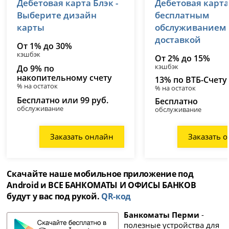
Дебетовая карта Блэк -
Дебетовая карта
лицензия № 2673
лицензия № 1000
Выберите дизайн
бесплатным
карты
обслуживанием
доставкой
От 1% до 30%
кэшбэк
От 2% до 15%
кэшбэк
До 9% по
накопительному счету
13% по ВТБ-Счету
% на остаток
% на остаток
Бесплатно или 99 руб.
Бесплатно
обслуживание
обслуживание
Заказать онлайн
Заказать 
Скачайте наше мобильное приложение под
Android и ВСЕ БАНКОМАТЫ И ОФИСЫ БАНКОВ
будут у вас под рукой.
QR-код
Банкоматы Перми
-
полезные устройства для