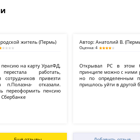
ми
родской житель (Пермь)
Автор:
Анатолий В. (Пермь
Оценка: 4
 пенсию на карту УралФД,
Открывал РС в этом б
перестала работать,
принципе можно с ними р
л сотрудников привезти
но по определенным п
 п.Полазна- отказали.
пришлось уйти в другой 
ь переоформить пенсию
в Сбербанке
Ещё отзывы
Добавить отзыв