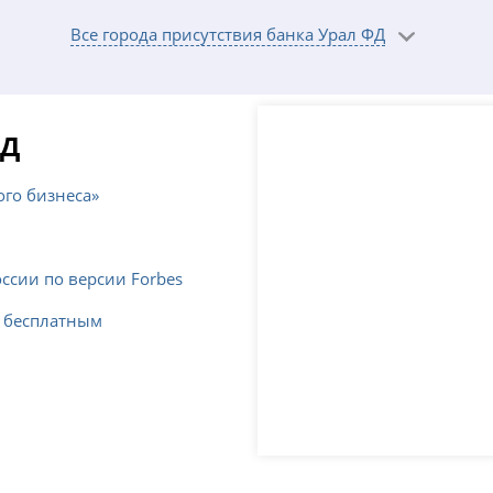
Все города присутствия банка Урал ФД
ФД
ого бизнеса»
м
ссии по версии Forbes
с бесплатным