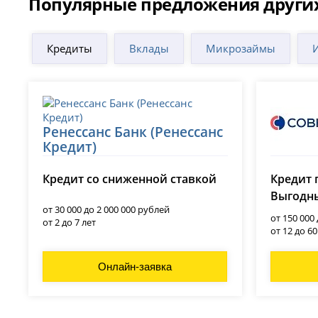
Популярные предложения други
Кредиты
Вклады
Микрозаймы
Ренессанс Банк (Ренессанс
Кредит)
Совко
лицензия № 3354
Кредит со сниженной ставкой
Кредит 
лицензия 
Выгодны
от 30 000 до 2 000 000 рублей
от 150 000
от 2 до 7 лет
от 12 до 6
Онлайн-заявка