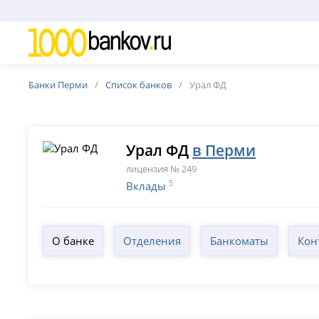
Банки Перми
Список банков
Урал ФД
Урал ФД
в Перми
лицензия № 249
5
Вклады
О банке
Отделения
Банкоматы
Кон