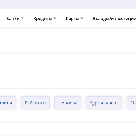
Банки
Кредиты
Карты
Вклады/инвестици
такты
Рейтинги
Новости
Курсы валют
От