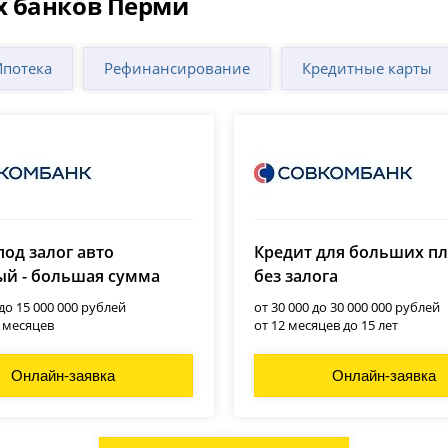
х банков Перми
Ипотека
Рефинансирование
Кредитные карты
мбанк
Совкомбанк
под залог авто
Кредит для больших п
№ 963
лицензия № 963
й - большая сумма
без залога
 до 15 000 000 рублей
от 30 000 до 30 000 000 рублей
0 месяцев
от 12 месяцев до 15 лет
Онлайн-заявка
Онлайн-заявка