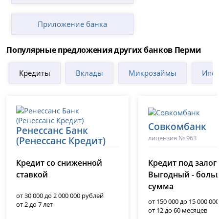
Приложение банка
Популярные предложения других банков Перми
Кредиты
Вклады
Микрозаймы
Ипот
Совкомбанк
Ренессанс Банк
лицензия № 963
(Ренессанс Кредит)
лицензия № 3354
Кредит со сниженной
Кредит под залог
ставкой
Выгодный - боль
сумма
от 30 000 до 2 000 000 рублей
от 150 000 до 15 000 00
от 2 до 7 лет
от 12 до 60 месяцев