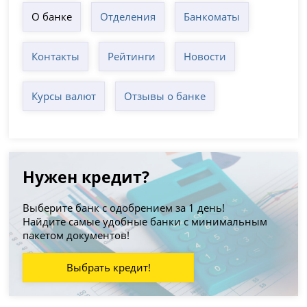
О банке
Отделения
Банкоматы
Контакты
Рейтинги
Новости
Курсы валют
Отзывы о банке
Нужен кредит?
Выберите банк с одобрением за 1 день!
Найдите самые удобные банки с минимальным
пакетом документов!
Выбрать кредит!