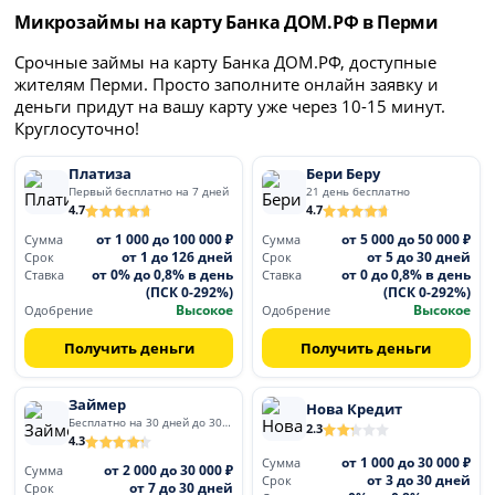
Микрозаймы на карту Банка ДОМ.РФ в Перми
Срочные займы на карту Банка ДОМ.РФ, доступные
жителям Перми. Просто заполните онлайн заявку и
деньги придут на вашу карту уже через 10-15 минут.
Круглосуточно!
Платиза
Бери Беру
Первый бесплатно на 7 дней
21 день бесплатно
4.7
4.7
от 1 000 до 100 000 ₽
от 5 000 до 50 000 ₽
Сумма
Сумма
от 1 до 126 дней
от 5 до 30 дней
Срок
Срок
от 0% до 0,8% в день
от 0 до 0,8% в день
Ставка
Ставка
(ПСК 0-292%)
(ПСК 0-292%)
Высокое
Высокое
Одобрение
Одобрение
Получить деньги
Получить деньги
Займер
Нова Кредит
Бесплатно на 30 дней до 30 000
2.3
4.3
от 1 000 до 30 000 ₽
Сумма
от 2 000 до 30 000 ₽
Сумма
от 3 до 30 дней
Срок
от 7 до 30 дней
Срок