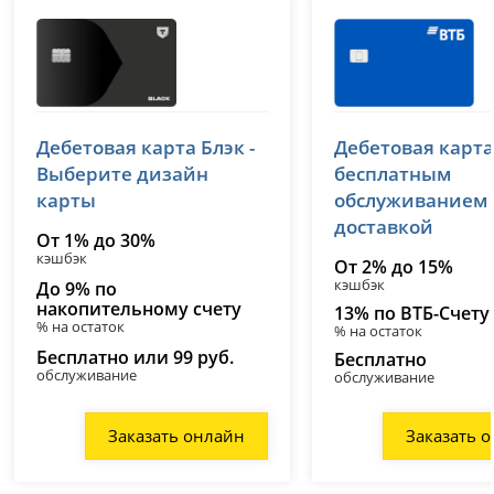
Т-Банк (Тинькофф)
ВТБ
Дебетовая карта Блэк -
Дебетовая карта
лицензия № 2673
лицензия № 1000
Выберите дизайн
бесплатным
карты
обслуживанием
доставкой
От 1% до 30%
кэшбэк
От 2% до 15%
кэшбэк
До 9% по
накопительному счету
13% по ВТБ-Счету
% на остаток
% на остаток
Бесплатно или 99 руб.
Бесплатно
обслуживание
обслуживание
Заказать онлайн
Заказать 