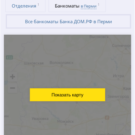
1
1
Отделения
Банкоматы
в Перми
Все банкоматы Банка ДОМ.РФ в Перми
Показать карту