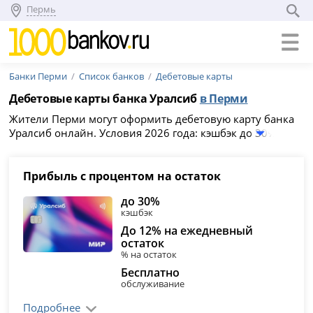
Пермь
Банки Перми
Список банков
Дебетовые карты
Дебетовые карты банка Уралсиб
в Перми
Жители Перми могут оформить дебетовую карту банка
Уралсиб онлайн. Условия 2026 года: кэшбэк до 30%,
стоимость обслуживания от 0 рублей и процент на
остаток до 5%. Выберите из 7 карт подходящую и
заполните заявку на официальном сайте банка. Список
Прибыль с процентом на остаток
карт:
Прибыль с процентом на остаток
,
МИР
до 30%
Классическая
,
Премиальная дебетовая карта MIR
кэшбэк
Supreme
,
Прибыль для иностранных граждан
,
Прибыль
До 12% на ежедневный
+1000 рублей за Нейроквиз
. Где оформить дебетовую
остаток
карту банка Уралсиб в Перми и снимать наличные -
% на остаток
список адресов отделений и банкоматов
.
Бесплатно
обслуживание
Подробнее