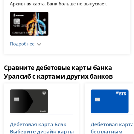
Архивная карта. Банк больше не выпускает.
Подробнее
Сравните дебетовые карты банка
Уралсиб с картами других банков
Т-Банк (Тинькофф)
ВТБ
Дебетовая карта Блэк -
Дебетовая карта
лицензия № 2673
лицензия № 1000
Выберите дизайн карты
бесплатным