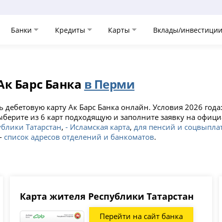
Банки
Кредиты
Карты
Вклады/инвестици
с
Ак Барс Банка
в Перми
дебетовую карту Ак Барс Банка онлайн. Условия 2026 года:
Выберите из 6 карт подходящую и заполните заявку на офици
ублики Татарстан
,
- Исламская карта
,
для пенсий и соцвыпла
-
список адресов отделений и банкоматов
.
Карта жителя Республики Татарстан
Перейти на сайт банка