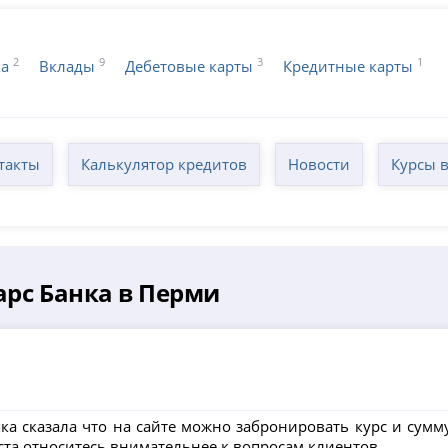
2
9
3
1
ка
Вклады
Дебетовые карты
Кредитные карты
такты
Калькулятор кредитов
Новости
Курсы 
арс Банка в Перми
ка сказала что на сайте можно забронировать курс и сумм
ста относитесь внимательнее к вопросам клиентов...