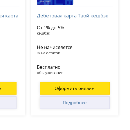
Банк ПСБ
ая карта
Дебетовая карта Твой кешбэк
лицензия № 3251
От 1% до 5%
кэшбэк
Не начисляется
% на остаток
Бесплатно
обслуживание
н
Оформить онлайн
Подробнее