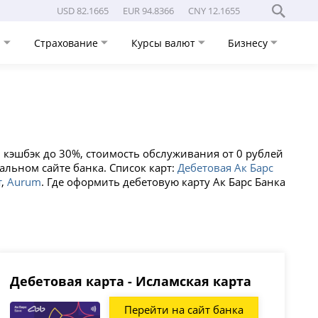
USD 82.1665
EUR 94.8366
CNY 12.1655
и
Страхование
Курсы валют
Бизнесу
 кэшбэк до 30%, стоимость обслуживания от 0 рублей
альном сайте банка. Список карт:
Дебетовая Ак Барс
т
,
Aurum
. Где оформить дебетовую карту Ак Барс Банка
Дебетовая карта - Исламская карта
Перейти на сайт банка