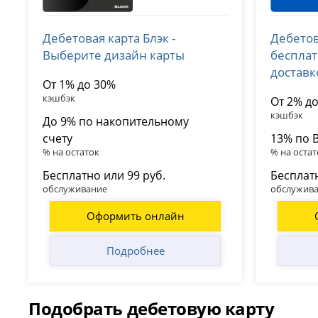
Т-Банк (Тинькофф)
ВТБ
Дебетовая карта Блэк -
Дебетов
лицензия № 2673
лицензия 
Выберите дизайн карты
беспла
доставк
От 1% до 30%
кэшбэк
От 2% д
кэшбэк
До 9% по накопительному
счету
13% по 
% на остаток
% на остат
Бесплатно или 99 руб.
Бесплат
обслуживание
обслужив
Оформить онлайн
Подробнее
Подобрать дебетовую карту