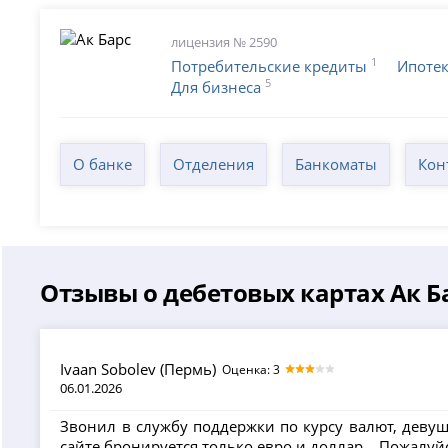
лицензия № 2590
1
Потребительские кредиты
Ипоте
5
Для бизнеса
О банке
Отделения
Банкоматы
Кон
Отзывы о дебетовых картах Ак Б
Ivaan Sobolev (Пермь)
Оценка: 3
06.01.2026
Звонил в службу поддержки по курсу валют, девуш
сайте бронируется только евро и доллар... Пожалуй