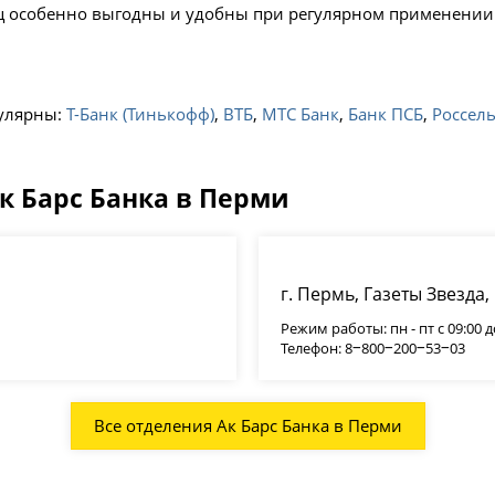
иц особенно выгодны и удобны при регулярном применении 
пулярны:
Т-Банк (Тинькофф)
,
ВТБ
,
МТС Банк
,
Банк ПСБ
,
Россель
к Барс Банка в Перми
г. Пермь, Газеты Звезда, 
Режим работы: пн - пт с 09:00 до 
Телефон: 8‒800‒200‒53‒03
Все отделения Ак Барс Банка в Перми