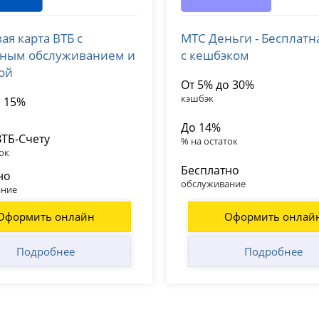
МТС Банк
ая карта ВТБ с
МТС Деньги - Бесплатн
№ 1000
лицензия № 2268
тным обслуживанием и
с кешбэком
ой
От 5% до 30%
кэшбэк
о 15%
До 14%
ВТБ-Счету
% на остаток
ок
Бесплатно
но
обслуживание
ание
Оформить онлайн
Оформить онлай
Подробнее
Подробнее