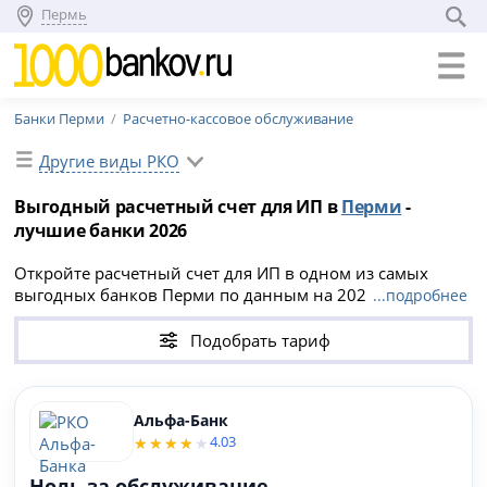
Пермь
Банки Перми
Расчетно-кассовое обслуживание
Другие виды РКО
Выгодный расчетный счет для ИП в
Перми
-
лучшие банки 2026
Откройте расчетный счет для ИП в одном из самых
выгодных банков Перми по данным на 2026 год,
...подробнее
учитывая условия и требования именно вашего
бизнеса. В таблице вы найдете бесплатные тарифы РКО
Подобрать тариф
для ИП. Выберите подходящий из
списка лучших
банков для малого бизнеса
и оформите онлайн
заявку.
Альфа-Банк
4.03
Ноль за обслуживание