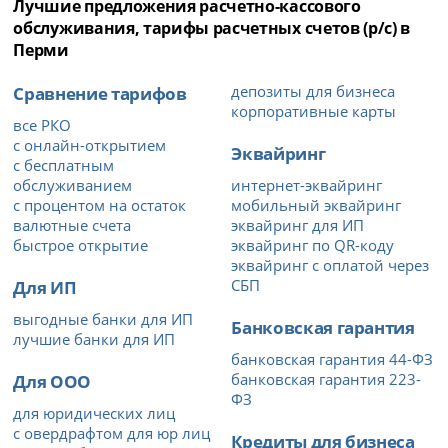
Лучшие предложения расчетно-кассового
обслуживания, тарифы расчетных счетов (р/с) в
Перми
Сравнение тарифов
депозиты для бизнеса
корпоративные карты
все РКО
с онлайн-открытием
Эквайринг
с бесплатным
обслуживанием
интернет-эквайринг
с процентом на остаток
мобильный эквайринг
валютные счета
эквайринг для ИП
быстрое открытие
эквайринг по QR-коду
эквайринг с оплатой через
Для ИП
СБП
выгодные банки для ИП
Банковская гарантия
лучшие банки для ИП
банковская гарантия 44-ФЗ
Для ООО
банковская гарантия 223-
ФЗ
для юридических лиц
с овердрафтом для юр лиц
Кредиты для бизнеса