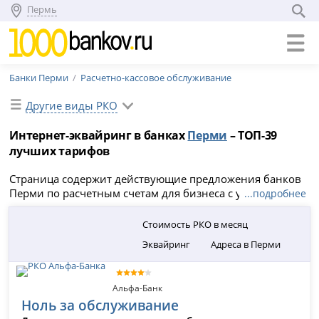
Пермь
Банки Перми
Расчетно-кассовое обслуживание
Другие виды РКО
Интернет-эквайринг в банках
Перми
– ТОП-39
лучших тарифов
Страница содержит действующие предложения банков
Перми по расчетным счетам для бизнеса с услугой
...подробнее
интернет-эквайринга. Сравните условия тарифов 2026
года и найдите выгодный вариант РКО с интернет-
Стоимость РКО в месяц
эквайрингом в Перми, наиболее подходящий для
Эквайринг
Адреса в Перми
ваших задач.
Альфа-Банк
Ноль за обслуживание