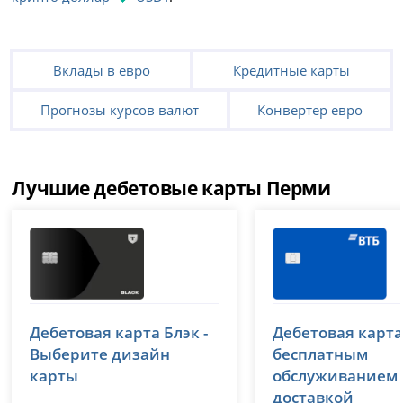
Вклады в евро
Кредитные карты
Прогнозы курсов валют
Конвертер евро
Лучшие дебетовые карты Перми
Т-Банк (Тинькофф)
ВТБ
Дебетовая карта Блэк -
Дебетовая карта
лицензия № 2673
лицензия № 1000
Выберите дизайн
бесплатным
карты
обслуживанием
доставкой