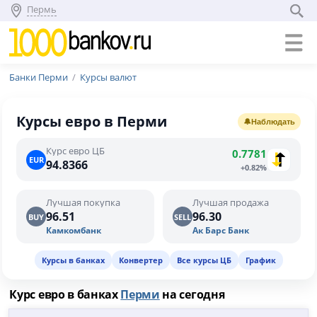
Пермь
Банки Перми
Курсы валют
Курсы евро в Перми
🔔
Наблюдать
Курс евро ЦБ
0.7781
EUR
94.8366
+0.82%
Лучшая покупка
Лучшая продажа
96.51
96.30
BUY
SELL
Камкомбанк
Ак Барс Банк
Курсы в банках
Конвертер
Все курсы ЦБ
График
Курс евро в банках
Перми
на сегодня