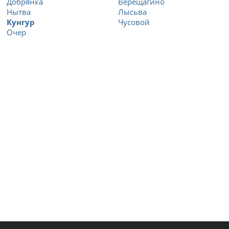
Добрянка
Верещагино
Нытва
Лысьва
Кунгур
Чусовой
Очер