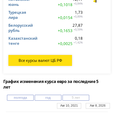
юань
+0,84%
+0,1018
Турецкая
1,73
лира
+0,89%
+0,0154
Белорусский
27,87
рубль
+0,59%
+0,1653
Казахстанский
0,18
тенге
+1,42%
+0,0025
Все курсы валют ЦБ РФ
График изменения курса евро за последние 5
лет
полгода
год
5 лет
Авг 10, 2021
Авг 8, 2026