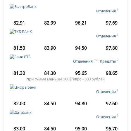
1
Отделения
82.91
82.99
96.21
97.69
1
Отделения
81.50
83.90
94.50
97.80
35
2
Отделения
Кредиты
81.30
84.30
95.65
98.65
при сумме меньше 300$/евро - 300 рублей
1
Отделения
82.00
84.50
94.80
97.60
1
Отделения
83.00
84.50
95.00
96.70