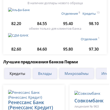
В наличии доллары нового образца
8
13
Отделения
Кредиты
82.20
84.55
95.40
98.10
обмен только для клиентов банка
1
Отделения
82.60
84.60
95.80
97.30
Лучшие предложения банков Перми
Кредиты
Вклады
Микрозаймы
Ипот
Совкомбанк
Ренессанс Банк
лицензия № 963
(Ренессанс Кредит)