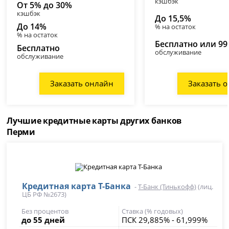
кэшбэк
От 5% до 30%
кэшбэк
До 15,5%
До 14%
% на остаток
% на остаток
Бесплатно или 99
Бесплатно
обслуживание
обслуживание
Заказать онлайн
Заказать 
Лучшие кредитные карты других банков
Перми
Кредитная карта Т-Банка
-
Т-Банк (Тинькофф)
(лиц.
ЦБ РФ №2673)
Без процентов
Ставка (% годовых)
до 55 дней
ПСК 29,885% - 61,999%