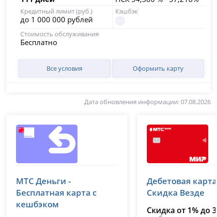
Кредитный лимит (руб.)
Кэшбэк
до 1 000 000 рублей
Стоимость обслуживания
Бесплатно
Все условия
Оформить карту
Дата обновления информации: 07.08.2026
МТС Банк
МТС Банк
МТС Деньги -
Дебетовая карт
лицензия № 2268
лицензия № 2268
Бесплатная карта с
Скидка Везде
кешбэком
Скидка от 1% до 