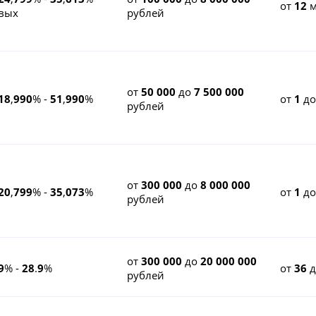
от
12
м
вых
рублей
от
50 000
до
7 500 000
18
,
990
% -
51
,
990
%
от
1
д
рублей
от
300 000
до
8 000 000
20
,
799
% -
35
,
073
%
от
1
д
рублей
от
300 000
до
20 000 000
9
% -
28
.
9
%
от
36
рублей