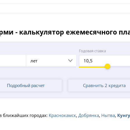
ерми - калькулятор ежемесячного пл
а
Годовая ставка
лет
Сравнить 2 кредита
в ближайших городах:
Краснокамск
,
Добрянка
,
Нытва
,
Кунг