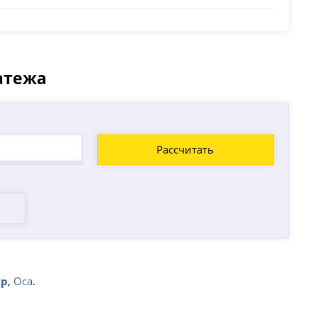
атежа
Рассчитать
ур
,
Оса
.