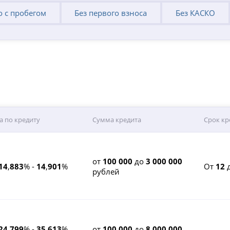
о с пробегом
Без первого взноса
Без КАСКО
а по кредиту
Сумма кредита
Срок кр
от
100 000
до
3 000 000
14
,
883
% -
14
,
901
%
От
12
рублей
24
,
799
% -
35
,
613
%
от
100 000
до
8 000 000