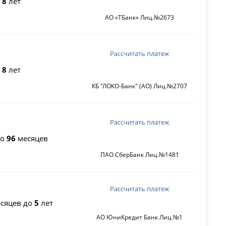
о
8
лет
АО «ТБанк» Лиц.№2673
Рассчитать платеж
о
8
лет
КБ "ЛОКО-Банк" (АО) Лиц.№2707
Рассчитать платеж
до
96
месяцев
ПАО СберБанк Лиц.№1481
Рассчитать платеж
сяцев до
5
лет
АО ЮниКредит Банк Лиц.№1