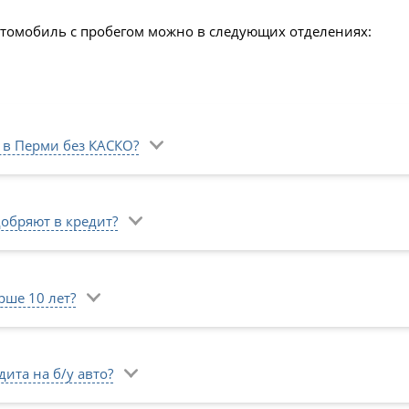
втомобиль с пробегом можно в следующих отделениях:
 в Перми без КАСКО?
обряют в кредит?
рше 10 лет?
ита на б/у авто?