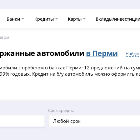
Банки
Кредиты
Карты
Вклады/инвестици
бегом
ержанные автомобили
в Перми
Найден
обили с пробегом в банках Перми: 12 предложений на сумму
1.99% годовых. Кредит на б/у автомобиль можно оформить ка
Срок кредита
Любой срок