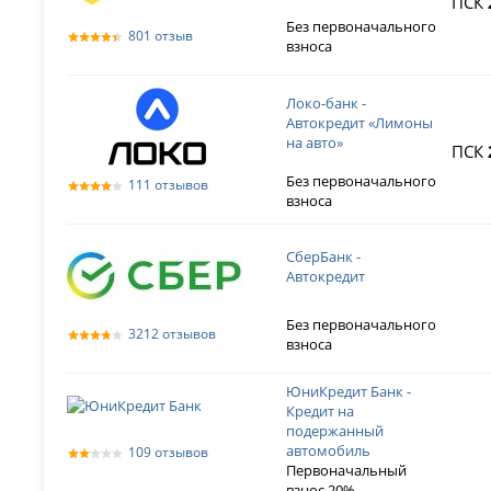
ПСК
Без первоначального
801 отзыв
взноса
Локо-банк -
Автокредит «Лимоны
на авто»
ПСК
Без первоначального
111 отзывов
взноса
СберБанк -
Автокредит
Без первоначального
3212 отзывов
взноса
ЮниКредит Банк -
Кредит на
подержанный
автомобиль
109 отзывов
Первоначальный
взнос 20%