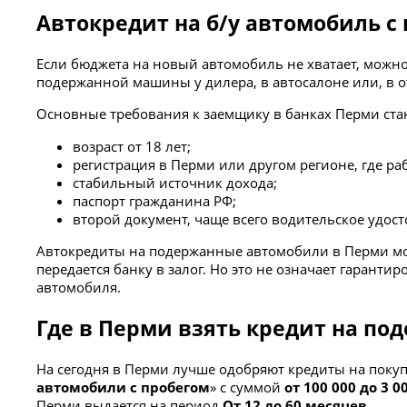
Автокредит на б/у автомобиль с
Если бюджета на новый автомобиль не хватает, можно
подержанной машины у дилера, в автосалоне или, в от
Основные требования к заемщику в банках Перми ста
возраст от 18 лет;
регистрация в Перми или другом регионе, где раб
стабильный источник дохода;
паспорт гражданина РФ;
второй документ, чаще всего водительское удос
Автокредиты на подержанные автомобили в Перми мог
передается банку в залог. Но это не означает гарант
автомобиля.
Где в Перми взять кредит на по
На сегодня в Перми лучше одобряют кредиты на покуп
автомобили с пробегом
» с суммой
от 100 000 до 3 
Перми выдается на период
От 12 до 60 месяцев
.