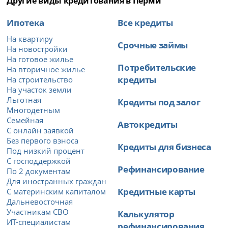
Другие виды кредитования в Перми
Ипотека
Все кредиты
На квартиру
Срочные займы
На новостройки
На готовое жилье
Потребительские
На вторичное жилье
кредиты
На строительство
На участок земли
Льготная
Кредиты под залог
Многодетным
Семейная
Автокредиты
С онлайн заявкой
Без первого взноса
Кредиты для бизнеса
Под низкий процент
С господдержкой
Рефинансирование
По 2 документам
Для иностранных граждан
Кредитные карты
С материнским капиталом
Дальневосточная
Участникам СВО
Калькулятор
ИТ-специалистам
рефинансирования