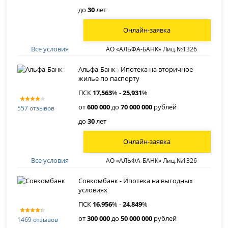
до
30
лет
Онлайн-заявка
Все условия
АО «АЛЬФА-БАНК» Лиц.№1326
Альфа-Банк - Ипотека на вторичное
жилье по паспорту
ПСК
17
,
563
% -
25
,
931
%
от
600 000
до
70 000 000
рублей
557 отзывов
до
30
лет
Онлайн-заявка
Все условия
АО «АЛЬФА-БАНК» Лиц.№1326
Совкомбанк - Ипотека на выгодных
условиях
ПСК
16
,
956
% -
24
,
849
%
от
300 000
до
50 000 000
рублей
1469 отзывов