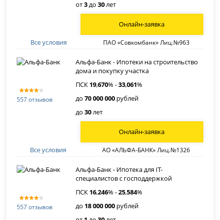
от
3
до
30
лет
Онлайн-заявка
Все условия
ПАО «Совкомбанк» Лиц.№963
Альфа-Банк - Ипотеки на строительство
дома и покупку участка
ПСК
19
,
670
% -
33
,
061
%
до
70 000 000
рублей
557 отзывов
до
30
лет
Онлайн-заявка
Все условия
АО «АЛЬФА-БАНК» Лиц.№1326
Альфа-Банк - Ипотека для IT-
специалистов с господдержкой
ПСК
16
,
246
% -
25
,
584
%
до
18 000 000
рублей
557 отзывов
от
1
до
30
лет