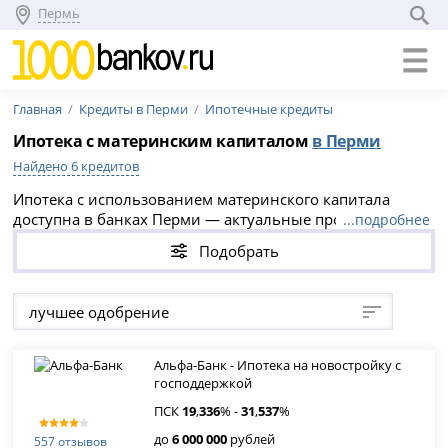
Пермь
Главная
Кредиты в Перми
Ипотечные кредиты
Ипотека с материнским капиталом
в Перми
Найдено 6 кредитов
Ипотека с использованием материнского капитала
доступна в банках Перми — актуальные программы на
...подробнее
2026 год предлагают ставки от 16.24% годовых и срок
Подобрать
кредитования до 30 лет.
лучшее одобрение
Альфа-Банк - Ипотека на новостройку с
господдержкой
ПСК
19
,
336
% -
31
,
537
%
до
6 000 000
рублей
557 отзывов