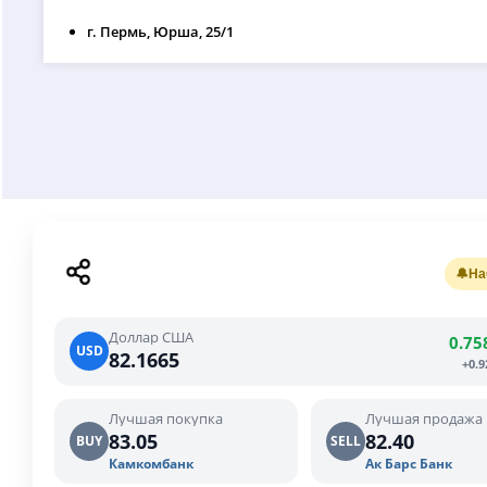
г. Пермь, Юрша, 25/1
🔔
На
Доллар США
0.75
USD
82.1665
+0.
Лучшая покупка
Лучшая продажа
83.05
82.40
BUY
SELL
Камкомбанк
Ак Барс Банк