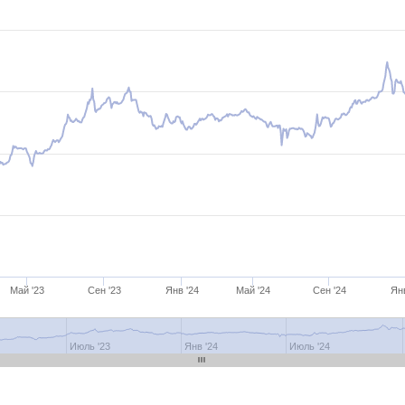
Май '23
Сен '23
Янв '24
Май '24
Сен '24
Ян
Июль '23
Янв '24
Июль '24