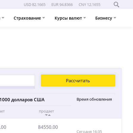
USD 82.1665
EUR 94.8366
CNY 12.1655
и
Страхование
Курсы валют
Бизнесу
Рассчитать
1000 долларов США
Время обновления
ает
продает
.00
84550.00
Сегодня 16:35