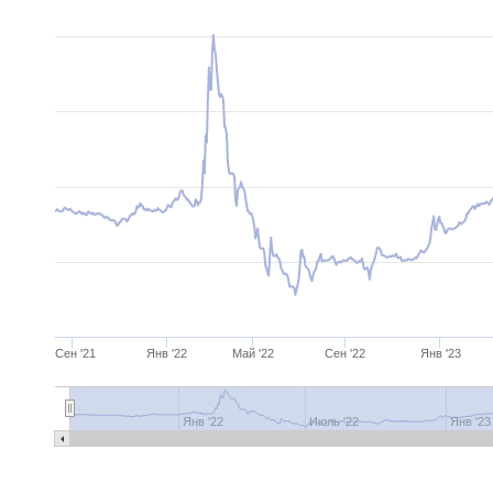
Сен '21
Янв '22
Май '22
Сен '22
Янв '23
Янв '22
Июль '22
Янв '23