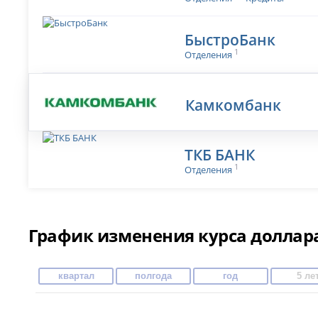
БыстроБанк
1
Отделения
Камкомбанк
ТКБ БАНК
1
Отделения
График изменения курса доллара
квартал
полгода
год
5 ле