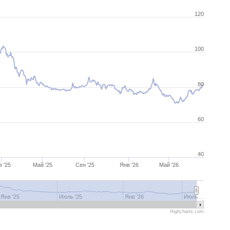
120
100
80
60
40
в '25
Май '25
Сен '25
Янв '26
Май '26
Янв '25
Июль '25
Янв '26
Июль…
Highcharts.com