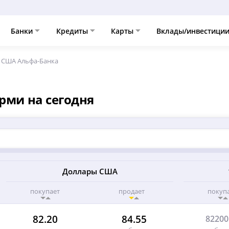
Банки
Кредиты
Карты
Вклады/инвестици
а США Альфа-Банка
рми на сегодня
Доллары США
покупает
продает
покуп
82.20
84.55
82200