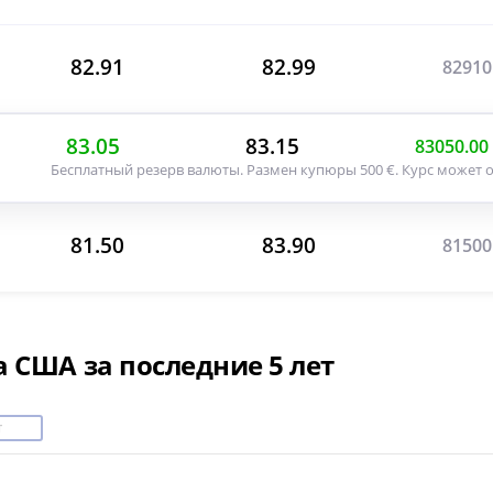
82.91
82.99
82910
83.05
83.15
83050.00
Бесплатный резерв валюты. Размен купюры 500 €. Курс может о
81.50
83.90
81500
 США за последние 5 лет
т