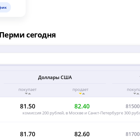
фик
 Перми сегодня
Доллары США
покупает
продает
покуп
81.50
82.40
81500
комиссия 200 рублей, в Москве и Санкт-Петербурге 300 рубл
81.70
82.60
81700