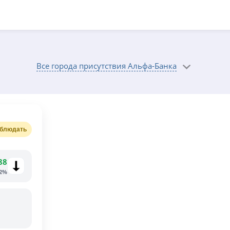
Все города присутствия Альфа-Банка
блюдать
88
92%