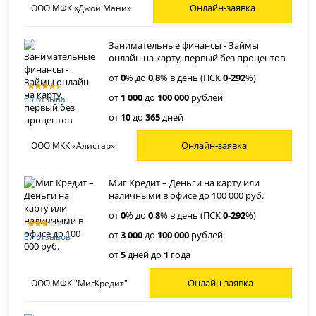
Онлайн-заявка
ООО МФК «Джой Мани»
Занимательные финансы - Займы
онлайн на карту, первый без процентов
от
0
% до
0
,
8
% в день (ПСК
0
-
292
%)
от
1 000
до
100 000
рублей
63 отзыва
от
10
до
365
дней
Онлайн-заявка
ООО МКК «Алистар»
Миг Кредит – Деньги на карту или
наличными в офисе до 100 000 руб.
от
0
% до
0
,
8
% в день (ПСК
0
-
292
%)
от
3 000
до
100 000
рублей
37 отзывов
от
5
дней до
1
года
Онлайн-заявка
ООО МФК "МигКредит"