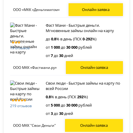
Онлайн-заявка
ООО «МКК «Деньгимигом»
Фаст Мани - Быстрые деньги.
Мгновенные займы онлайн на карту
до
0
,
8
% в день (ПСК
0
-
292
%)
от
1 000
до
30 000
рублей
19 отзывов
от
7
до
30
дней
Онлайн-заявка
ООО МКК «Фастмани.ру»
Свои люди - Быстрые займы на карту по
всей России
0
,
8
% в день (ПСК
292
%)
от
5 000
до
30 000
рублей
219 отзывов
от
3
до
30
дней
Онлайн-заявка
ООО МКК "Свои Деньги"