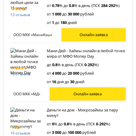
от
0
,
78
% до
0
,
8
% в день (ПСК
284
-
292
%)
от
1 000
до
30 000
рублей
13 отзывов
от
1
до
180
дней
Онлайн-заявка
ООО МКК «МаниКэш»
Мани Дей - Займы онлайн в любой точке
мира от МФО Money Day
до
0
,
8
% в день (ПСК
0
-
292
%)
от
4 000
до
20 000
рублей
16 отзывов
от
16
дня до
30
дней
Онлайн-заявка
ООО МКК «МД»
Деньги на дом - Микрозаймы за пару
минут
от
0
% до
0
,
8
% в день (ПСК
0
-
292
%)
от
3 000
до
100 000
рублей
10 отзывов