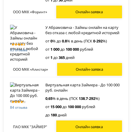
Онлайн-заявка
ООО МКК «Форинт»
У Абрамовича - Займы онлайн на карту
без отказа с любой кредитной историей
от
0
% до
0
,
8
% в день (ПСК
0
-
292
%)
от
1 000
до
100 000
рублей
63 отзыва
от
1
до
365
дней
Онлайн-заявка
ООО МКК «Алистар»
Виртуальная карта Займера - До 100 000
руб. онлайн
0
,
65
% в день (ПСК
138
,
7
-
292
%)
от
15 000
до
100 000
рублей
84 отзыва
до
180
дней
Онлайн-заявка
ПАО МКК "ЗАЙМЕР"