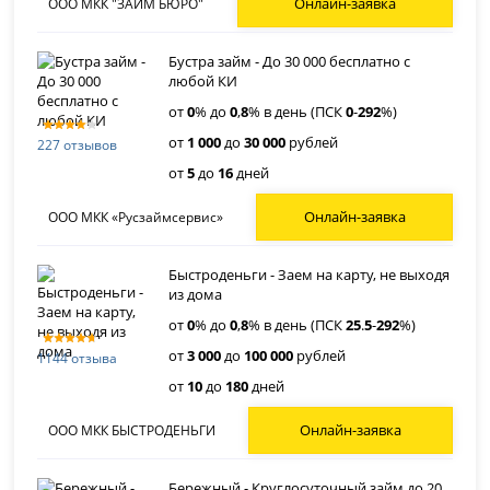
Онлайн-заявка
ООО МКК "ЗАЙМ БЮРО"
Бустра займ - До 30 000 бесплатно с
любой КИ
от
0
% до
0
,
8
% в день (ПСК
0
-
292
%)
от
1 000
до
30 000
рублей
227 отзывов
от
5
до
16
дней
Онлайн-заявка
ООО МКК «Русзаймсервис»
Быстроденьги - Заем на карту, не выходя
из дома
от
0
% до
0
,
8
% в день (ПСК
25
.
5
-
292
%)
от
3 000
до
100 000
рублей
1144 отзыва
от
10
до
180
дней
Онлайн-заявка
ООО МКК БЫСТРОДЕНЬГИ
Бережный - Круглосуточный займ до 20