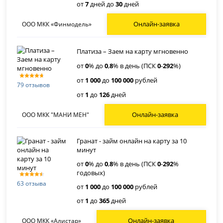
от
7
дней до
30
дней
Онлайн-заявка
ООО МКК «Финмодель»
Платиза – Заем на карту мгновенно
от
0
% до
0
,
8
% в день (ПСК
0
-
292
%)
от
1 000
до
100 000
рублей
79 отзывов
от
1
до
126
дней
Онлайн-заявка
ООО МКК "МАНИ МЕН"
Гранат - займ онлайн на карту за 10
минут
от
0
% до
0
,
8
% в день (ПСК
0
-
292
%
годовых)
63 отзыва
от
1 000
до
100 000
рублей
от
1
до
365
дней
Онлайн-заявка
ООО МКК «Алистар»