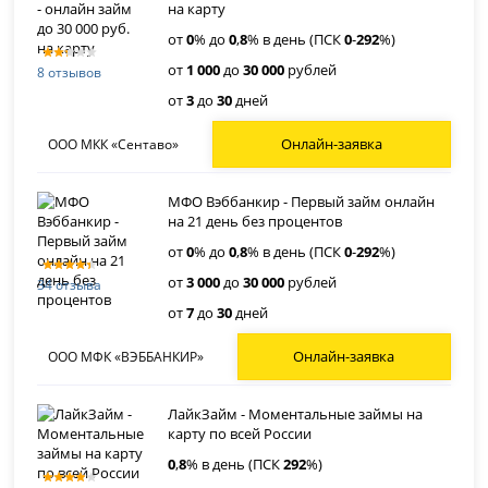
на карту
от
0
% до
0
,
8
% в день (ПСК
0
-
292
%)
от
1 000
до
30 000
рублей
8 отзывов
от
3
до
30
дней
Онлайн-заявка
ООО МКК «Сентаво»
МФО Вэббанкир - Первый займ онлайн
на 21 день без процентов
от
0
% до
0
,
8
% в день (ПСК
0
-
292
%)
от
3 000
до
30 000
рублей
34 отзыва
от
7
до
30
дней
Онлайн-заявка
ООО МФК «ВЭББАНКИР»
ЛайкЗайм - Моментальные займы на
карту по всей России
0
,
8
% в день (ПСК
292
%)