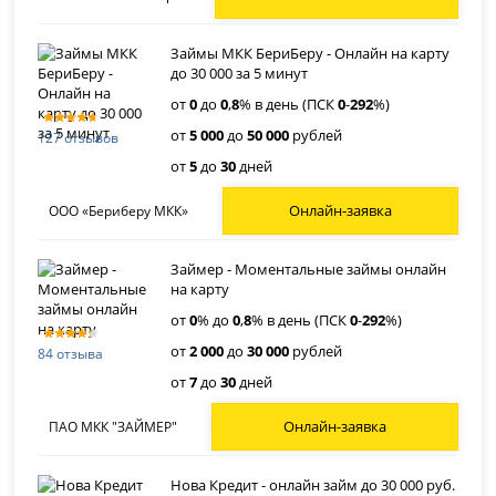
Займы МКК БериБеру - Онлайн на карту
до 30 000 за 5 минут
от
0
до
0
,
8
% в день (ПСК
0
-
292
%)
от
5 000
до
50 000
рублей
127 отзывов
от
5
до
30
дней
Онлайн-заявка
ООО «Бериберу МКК»
Займер - Моментальные займы онлайн
на карту
от
0
% до
0
,
8
% в день (ПСК
0
-
292
%)
от
2 000
до
30 000
рублей
84 отзыва
от
7
до
30
дней
Онлайн-заявка
ПАО МКК "ЗАЙМЕР"
Нова Кредит - онлайн займ до 30 000 руб.