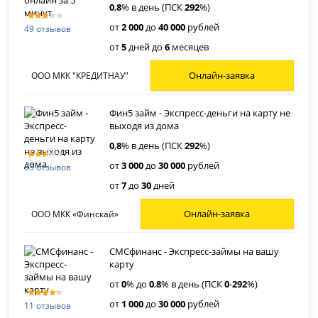
0
,
8
% в день (ПСК
292
%)
от
2 000
до
40 000
рублей
49 отзывов
от
5
дней до
6
месяцев
Онлайн-заявка
ООО МКК "КРЕДИТНАУ"
Фин5 займ - Экспресс-деньги на карту не
выходя из дома
0
,
8
% в день (ПСК
292
%)
от
3 000
до
30 000
рублей
65 отзывов
от
7
до
30
дней
Онлайн-заявка
ООО МКК «Финскай»
СМСфинанс - Экспресс-займы на вашу
карту
от
0
% до
0
,
8
% в день (ПСК
0
-
292
%)
от
1 000
до
30 000
рублей
11 отзывов