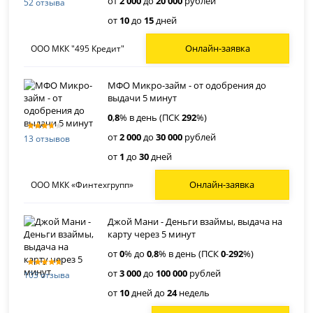
от
2 000
до
20 000
рублей
52 отзыва
от
10
до
15
дней
Онлайн-заявка
ООО МКК "495 Кредит"
МФО Микро-займ - от одобрения до
выдачи 5 минут
0
,
8
% в день (ПСК
292
%)
от
2 000
до
30 000
рублей
13 отзывов
от
1
до
30
дней
Онлайн-заявка
ООО МКК «Финтехгрупп»
Джой Мани - Деньги взаймы, выдача на
карту через 5 минут
от
0
% до
0
,
8
% в день (ПСК
0
-
292
%)
от
3 000
до
100 000
рублей
103 отзыва
от
10
дней до
24
недель