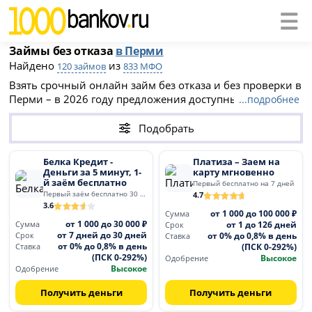
Займы без отказа
в Перми
Найдено
из
120 займов
833 МФО
Взять срочный онлайн займ без отказа и без проверки в
Перми – в 2026 году предложения доступны даже для
...подробнее
заемщиков с плохой кредитной историей. Сравните
условия, оформите онлайн-заявку и получите деньги
Подобрать
срочно без отказа на карту или наличными.
Белка Кредит -
Платиза – Заем на
Деньги за 5 минут, 1-
карту мгновенно
й заём бесплатно
Первый бесплатно на 7 дней
Первый заём бесплатно 30 дней
4.7
3.6
от 1 000 до 100 000 ₽
Сумма
от 1 000 до 30 000 ₽
от 1 до 126 дней
Сумма
Срок
от 7 дней до 30 дней
от 0% до 0,8% в день
Срок
Ставка
от 0% до 0,8% в день
(ПСК 0-292%)
Ставка
(ПСК 0-292%)
Высокое
Одобрение
Высокое
Одобрение
Получить деньги
Получить деньги