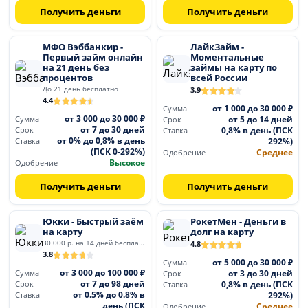
Получить деньги
Получить деньги
МФО Вэббанкир -
ЛайкЗайм -
Первый займ онлайн
Моментальные
на 21 день без
займы на карту по
процентов
всей России
До 21 день бесплатно
3.9
4.4
от 1 000 до 30 000 ₽
Сумма
от 3 000 до 30 000 ₽
от 5 до 14 дней
Сумма
Срок
от 7 до 30 дней
0,8% в день (ПСК
Срок
Ставка
от 0% до 0,8% в день
292%)
Ставка
(ПСК 0-292%)
Среднее
Одобрение
Высокое
Одобрение
Получить деньги
Получить деньги
Юкки - Быстрый заём
РокетМен - Деньги в
на карту
долг на карту
30 000 р. на 14 дней бесплатно
4.8
3.8
от 5 000 до 30 000 ₽
Сумма
от 3 000 до 100 000 ₽
от 3 до 30 дней
Сумма
Срок
от 7 до 98 дней
0,8% в день (ПСК
Срок
Ставка
от 0.5% до 0.8% в
292%)
Ставка
день (ПСК
Среднее
Одобрение