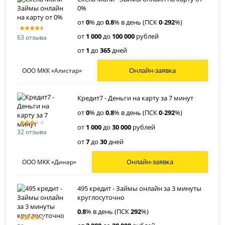
0%
от
0
% до
0
,
8
% в день (ПСК
0
-
292
%)
от
1 000
до
100 000
рублей
63 отзыва
от
1
до
365
дней
Онлайн-заявка
ООО МКК «Алистар»
Кредит7 - Деньги на карту за 7 минут
от
0
% до
0
,
8
% в день (ПСК
0
-
292
%)
от
1 000
до
30 000
рублей
32 отзыва
от
7
до
30
дней
Онлайн-заявка
ООО МКК «Динар»
495 кредит - Займы онлайн за 3 минуты
круглосуточно
0
,
8
% в день (ПСК
292
%)