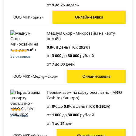
от
9
до
26
недель
Онлайн-заявка
ООО МКК «Бриз»
Медиум Скор - Микрозайм на карту
онлайн
0
,
8
% в день (ПСК
292
%)
от
3 000
до
30 000
рублей
38 отзывов
от
7
до
30
дней
Онлайн-заявка
ООО МКК «МедиумСкор»
Первый заём на карту бесплатно - МФО
Cashiro (Каширо)
от
0
% до
0
,
8
% в день (ПСК
0
-
292
%)
от
1 000
до
30 000
рублей
34 отзыва
от
1
до
31
дня
Онлайн-заявка
ООО МКК «Декада»