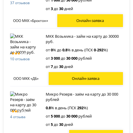
от
1 000
до
30 000
рублей
37 отзывов
от
3
до
30
дней
Онлайн-заявка
ООО МКК «Броктон»
МКК Возьмика - займ на карту до 30000
руб.
от
0
% до
0
,
8
% в день (ПСК
0
-
292
%)
от
3 000
до
30 000
рублей
10 отзывов
от
7
до
30
дней
Онлайн-заявка
ООО МКК «ДБ»
Микро Резерв - заём на карту до 30 000
рублей
0
,
8
% в день (ПСК
292
%)
от
5 000
до
30 000
рублей
4 отзыва
от
5
до
30
дней