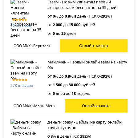
Езаем - Новым клиентам первый
экспресс-заем бесплатно на 35 дней
от
0
% до
0
,
8
% в день (ПСК
0
-
292
%)
от
2 000
до
15 000
рублей
75 отзывов
от
5
до
35
дней
Онлайн-заявка
ООО МКК «Веритас»
МаниМен - Первый онлайн заём на карту
0%
от
0
% до
0
,
8
% в день (ПСК
0
-
292
%)
от
1 500
до
30 000
рублей
278 отзывов
от
5
дней до
18
недель
Онлайн-заявка
ООО МФК «Мани Мен»
Деньги сразу - Займы на карту онлайн
круглосуточно
0
,
8
% в день (ПСК
292
%)