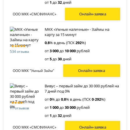
от
1
до
32
дней
Онлайн-заявка
ООО МКК «СМСФИНАНС»
МКК «Умные наличные» - Займы на
карту за 15 минут
0
,
8
% в день (ПСК
292
%)
от
3 000
до
10 000
рублей
534 отзыва
от
5
до
30
дней
Онлайн-заявка
ООО МКК "Умный Займ"
Вивус – первый займ до 30 000 рублей на
7 дней под 0%
от
0
% до
0
,
8
% в день (ПСК
0
-
292
%)
от
1 000
до
30 000
рублей
11 отзывов
от
1
до
32
дней
Онлайн-заявка
ООО МКК «СМСФИНАНС»