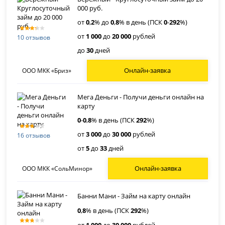
000 руб.
от
0
,
2
% до
0
,
8
% в день (ПСК
0
-
292
%)
от
1 000
до
20 000
рублей
10 отзывов
до
30
дней
Онлайн-заявка
ООО МКК «Бриз»
Мега Деньги - Получи деньги онлайн на
карту
0
-
0
,
8
% в день (ПСК
292
%)
от
3 000
до
30 000
рублей
16 отзывов
от
5
до
33
дней
Онлайн-заявка
ООО МКК «СольМинор»
Банни Мани - Займ на карту онлайн
0
,
8
% в день (ПСК
292
%)