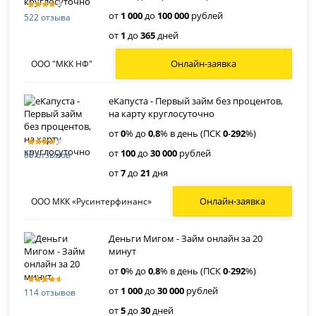
от
1 000
до
100 000
рублей
522 отзыва
от
1
до
365
дней
Онлайн-заявка
ООО "МКК НФ"
еКапуста - Первый займ без процентов,
на карту круглосуточно
от
0
% до
0
,
8
% в день (ПСК
0
-
292
%)
от
100
до
30 000
рублей
80 отзывов
от
7
до
21
дня
Онлайн-заявка
ООО МКК «Русинтерфинанс»
Деньги Мигом - Займ онлайн за 20
минут
от
0
% до
0
,
8
% в день (ПСК
0
-
292
%)
от
1 000
до
30 000
рублей
114 отзывов
от
5
до
30
дней