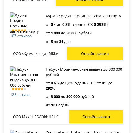
Хурма Кредит - Срочные займы на карту
от
0
% до
0
.
8
% в день (ПСК
0
-
292
%)
от
1 000
до
50 000
рублей
107 отзывов
от
5
до
31
дня
Онлайн-заявка
ООО «Хурма Кредит МКК»
Небус - Молниеносная выдача до 300 000
рублей
от
0
,
6
% до
0
,
8
% в день (ПСК от
0
% до
292
%)
122 отзыва
от
3 000
до
300 000
рублей
до
12
недель
Онлайн-заявка
ООО МКК "НЕБУСФИНАНС"
Скела Мани - Займы онлайн на карту от