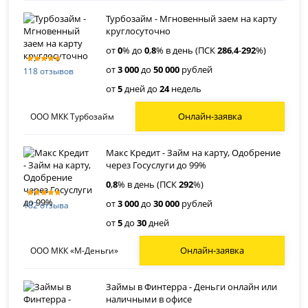
Турбозайм - Мгновенный заем на карту
круглосуточно
от
0
% до
0
,
8
% в день (ПСК
286
,
4
-
292
%)
от
3 000
до
50 000
рублей
118 отзывов
от
5
дней до
24
недель
Онлайн-заявка
ООО МКК Турбозайм
Макс Кредит - Займ на карту, Одобрение
через Госуслуги до 99%
0
,
8
% в день (ПСК
292
%)
от
3 000
до
30 000
рублей
182 отзыва
от
5
до
30
дней
Онлайн-заявка
ООО МКК «М-Деньги»
Займы в Финтерра - Деньги онлайн или
наличными в офисе