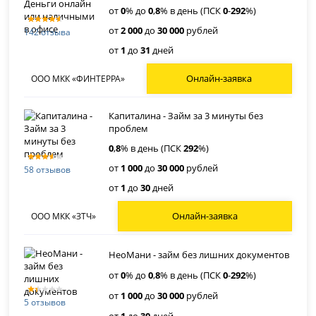
от
0
% до
0
,
8
% в день (ПСК
0
-
292
%)
от
2 000
до
30 000
рублей
142 отзыва
от
1
до
31
дней
Онлайн-заявка
ООО МКК «ФИНТЕРРА»
Капиталина - Займ за 3 минуты без
проблем
0
,
8
% в день (ПСК
292
%)
от
1 000
до
30 000
рублей
58 отзывов
от
1
до
30
дней
Онлайн-заявка
ООО МКК «ЗТЧ»
НеоМани - займ без лишних документов
от
0
% до
0
,
8
% в день (ПСК
0
-
292
%)
от
1 000
до
30 000
рублей
5 отзывов
от
1
до
30
дней