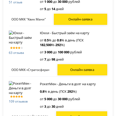
от
1 000
до
30 000
рублей
51 отзыв
от
5
до
14
дней
Онлайн-заявка
ООО МКК "Квик Мани"
Юкки - Быстрый заём на карту
от
0
.
5
% до
0
.
8
% в день (ПСК
182
,
500
%-
292
%)
от
3 000
до
100 000
рублей
63 отзыва
от
7
до
98
дней
Онлайн-заявка
ООО МКК «Стратосфера»
РокетМен - Деньги в долг на карту
0
,
8
% в день (ПСК
292
%)
от
5 000
до
30 000
рублей
109 отзывов
от
3
до
30
дней