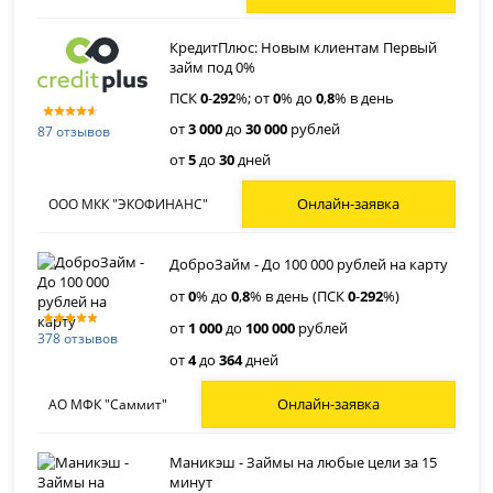
КредитПлюс: Новым клиентам Первый
займ под 0%
ПСК
0
-
292
%; от
0
% до
0
,
8
% в день
от
3 000
до
30 000
рублей
87 отзывов
от
5
до
30
дней
Онлайн-заявка
ООО МКК "ЭКОФИНАНС"
ДоброЗайм - До 100 000 рублей на карту
от
0
% до
0
,
8
% в день (ПСК
0
-
292
%)
от
1 000
до
100 000
рублей
378 отзывов
от
4
до
364
дней
Онлайн-заявка
АО МФК "Саммит"
Маникэш - Займы на любые цели за 15
минут