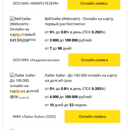
Онлайн-заявка
ООО МКК «МИКРО РЕЗЕРВ»
ВебЗайм (Webzaim) - Онлайн на карту,
первый раз бесплатно
от
0
% до
0
,
8
% в день (ПСК
0
-
292
%)
от
3 000
до
100 000
рублей
143 отзыва
от
7
до
98
дней
Онлайн-заявка
ООО МКК «Академическая»
Лайм Займ - До 100 000 онлайн на карту
на долгий срок
от
0
% до
0
.
8
% в день (ПСК
0
-
292
%)
от
4 000
до
100 000
рублей
98 отзывов
от
10
дней до
52
недель
Онлайн-заявка
МФК «Лайм-Займ» (ООО)