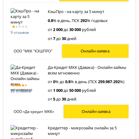
КэшПро - на карту за 5 минут
0
,
8
% в день, ПСК
292
% годовых
от
2 000
до
30 000
рублей
9 отзывов
от
7
до
30
дней
Онлайн-заявка
ООО "МКК "КЭШПРО"
Да-Кредит МКК (Давака) - Онлайн-займы
всем мгновенно
от
0
% до
0
,
8
% в день (ПСК
259
,
987
-
292
%)
от
1 000
до
50 000
рублей
28 отзывов
от
5
до
30
дней
Онлайн-заявка
ООО «Да-кредит МКК»
Кредиттер - микрозайм онлайн за 5
минут