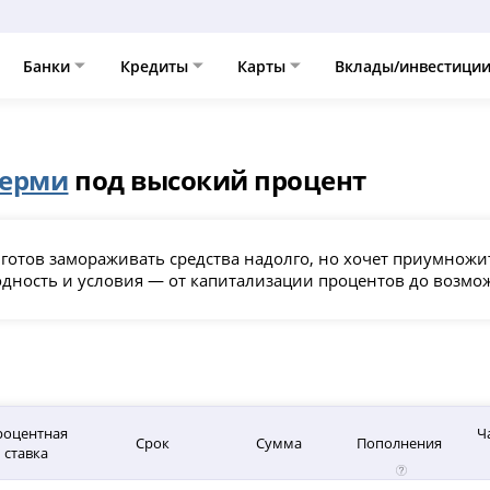
Банки
Кредиты
Карты
Вклады/инвестици
ерми
под высокий процент
 готов замораживать средства надолго, но хочет приумножи
ходность и условия — от капитализации процентов до возм
роцентная
Ч
Срок
Сумма
Пополнения
ставка