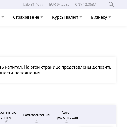
USD 81.4077
EUR 94.0585
CNY 12.0637
и
Страхование
Курсы валют
Бизнесу
ть капитал. На этой странице представлены депозиты
ожности пополнения.
астичные
Авто-
Капитализация
снятия
пролонгация