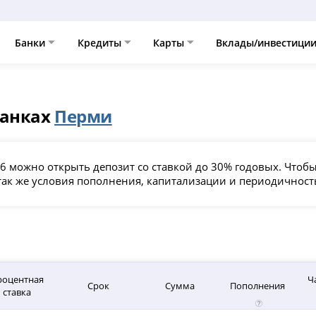
Банки
Кредиты
Карты
Вклады/инвестици
банках
Перми
26 можно открыть депозит со ставкой до 30% годовых. Чтобы
а так же условия пополнения, капитализации и периодичнос
роцентная
Ч
Срок
Сумма
Пополнения
ставка