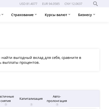
USD 81.4077
EUR 94.0585
CNY 12.0637
и
Страхование
Курсы валют
Бизнесу
 найти выгодный вклад для себя, сравните в
ть выплаты процентов.
астичные
Авто-
Капитализация
снятия
пролонгация