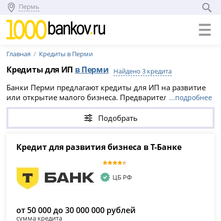
Пермь
Главная
Кредиты в Перми
Кредиты для ИП
в Перми
Найдено 3 кредита
Банки Перми предлагают кредиты для ИП на развитие
или открытие малого бизнеса. Предварительное
...подробнее
решение занимает от 3 минут. Чтобы повысить
вероятность одобрения в Перми, посмотрите варианты
Подобрать
в начале таблицы. Например,
Т-Банк (Тинькофф)
предлагает
Кредит для развития бизнеса в Т-Банке
.
Этот кредит для индивидуальных предпринимателей
Кредит для развития бизнеса в Т-Банке
позволяет получить
от 50 000 до 30 000 000 рублей
на
период
от 3 до 12 месяцев
.
ЦБ РФ
от 50 000 до 30 000 000 рублей
сумма кредита