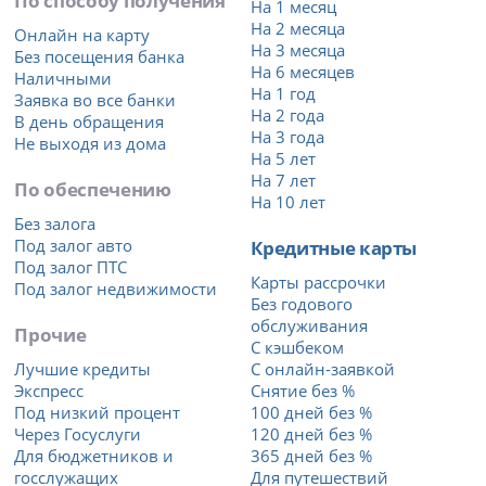
По способу получения
На 1 месяц
На 2 месяца
Онлайн на карту
На 3 месяца
Без посещения банка
На 6 месяцев
Наличными
На 1 год
Заявка во все банки
На 2 года
В день обращения
На 3 года
Не выходя из дома
На 5 лет
На 7 лет
По обеспечению
На 10 лет
Без залога
Под залог авто
Кредитные карты
Под залог ПТС
Карты рассрочки
Под залог недвижимости
Без годового
обслуживания
Прочие
С кэшбеком
Лучшие кредиты
С онлайн-заявкой
Экспресс
Снятие без %
Под низкий процент
100 дней без %
Через Госуслуги
120 дней без %
Для бюджетников и
365 дней без %
госслужащих
Для путешествий