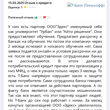
15.03.2025 Отзыв о кредите
Оценка: 1
Полезный отзыв:
15
12
У них есть партнер ООО"Эдекс" именуемый себя
как университет "Урбан" или "Айти решение". Они
предоставляют обучение. Предлагают рассрочку в
банках на обучение. Но потом эти компании через
2 месяца исчезают и никакого обучения нет. Сама
заявка подается онлайн и условия рассрочки ни до
не после ее предоставление сотрудниками банка
не рассказываются. В итоге делается
потребительский кредит причем это организация у
низ МФЦ, о чем я узнала только через 3 месяца. То
есть Т-Банк напрямую нарушает закон о защите
прав потребителя. Сами сотрудника банка говорят,
что они не отвечают за действия партнеров. А по
факту банк является соучастником мошенников.
Так как все знают, что этот партнёр кидает людей.
Но Т-Банк до сих пор работает с ними. За месяц
кинутых организацией ООО «Эдекс» увеличилось
на 6 тыс. Банки до сих пор с ними работает и дает