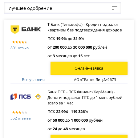
лучшее одобрение
Т-Банк (Тинькофф) - Кредит под залог
квартиры без подтверждения доходов
ПСК
19
,
9
% до
31
,
9
%
от
200 000
до
30 000 000
рублей
801 отзыв
от
3
месяцев до
15
лет
Онлайн-заявка
Все условия
АО «ТБанк» Лиц.№2673
Банк ПСБ - ПСБ Финанс (КарМани) -
Деньги под залог ПТС до 1 млн. рублей
всего за 1 час
ПСК
22
,
994
-
119
.
326
%
352 отзыва
от
50 000
до
1 000 000
рублей
от
24
до
48
месяцев