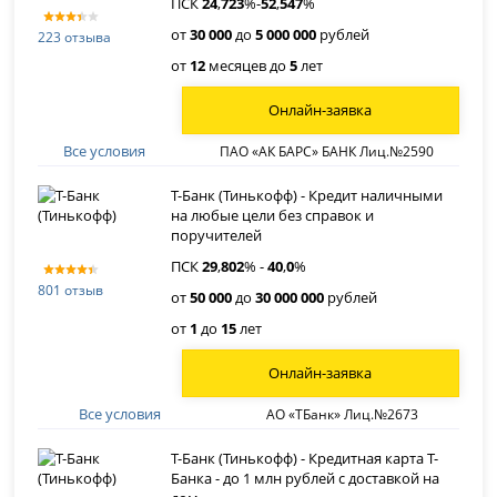
ПСК
24
,
723
%-
52
,
547
%
от
30 000
до
5 000 000
рублей
223 отзыва
от
12
месяцев до
5
лет
Онлайн-заявка
Все условия
ПАО «АК БАРС» БАНК Лиц.№2590
Т-Банк (Тинькофф) - Кредит наличными
на любые цели без справок и
поручителей
ПСК
29
,
802
% -
40
,
0
%
801 отзыв
от
50 000
до
30 000 000
рублей
от
1
до
15
лет
Онлайн-заявка
Все условия
АО «ТБанк» Лиц.№2673
Т-Банк (Тинькофф) - Кредитная карта Т-
Банка - до 1 млн рублей с доставкой на