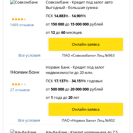
Совкомбанк - Кредит под залог авто
Выгодный - большая сумма
ПСК
14
,
883
% -
14
,
901
%
от
150 000
до
15 000 000
рублей
1469 отзывов
от
12
до
60
месяцев
Онлайн-заявка
Все условия
ПАО «Совкомбанк» Лиц.№963
Норвик Банк - Кредит под залог
недвижимости до 20 млн.
ПСК
17
,
137
% -
34
,
151
% годовых
от
500 000
до
20 000 000
рублей
27 отзывов
от
1
года до
20
лет
Онлайн-заявка
Все условия
ПАО «Норвик Банк» Лиц.№902
Альфа-Банк - Кредит наличными до 7,5