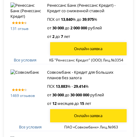
Ренессанс Банк (Ренессанс Кредит) -
Кредит со сниженной ставкой
ПСК от
13
,
840
% до
39
,
975
%
от
30 000
до
2 000 000
рублей
131 отзыв
от
2
до
7
лет
Онлайн-заявка
Все условия
КБ "Ренессанс Кредит" (ООО) Лиц.№3354
Совкомбанк - Кредит для больших
планов без залога
ПСК
13
,
883
% -
29
,
414
%
от
30 000
до
30 000 000
рублей
1469 отзывов
от
12
месяцев до
15
лет
Онлайн-заявка
Все условия
ПАО «Совкомбанк» Лиц.№963