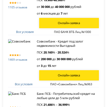
ПСК
19
,
900
-
40
,
500
%
от
30 000
до
40 000 000
рублей
1105 отзывов
от
6
месяцев до
7
лет
Онлайн-заявка
Все условия
ПАО БАНК ВТБ Лиц.№1000
Совкомбанк - Кредит под залог
недвижимости Выгодный
ПСК
20
,
160
% -
20
,
324
%
от
200 000
до
30 000 000
рублей
1469 отзывов
от
3
до
15
лет
Онлайн-заявка
Все условия
ПАО «Совкомбанк» Лиц.№963
Банк ПСБ - Потребительский кредит на
любые цели до 5 млн рублей
ПСК
21
,
486
% –
36
,
999
%