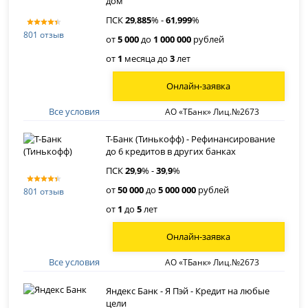
дом
ПСК
29
,
885
% -
61
,
999
%
801 отзыв
от
5 000
до
1 000 000
рублей
от
1
месяца до
3
лет
Онлайн-заявка
Все условия
АО «ТБанк» Лиц.№2673
Т-Банк (Тинькофф) - Рефинансирование
до 6 кредитов в других банках
ПСК
29
,
9
% -
39
,
9
%
от
50 000
до
5 000 000
рублей
801 отзыв
от
1
до
5
лет
Онлайн-заявка
Все условия
АО «ТБанк» Лиц.№2673
Яндекс Банк - Я Пэй - Кредит на любые
цели