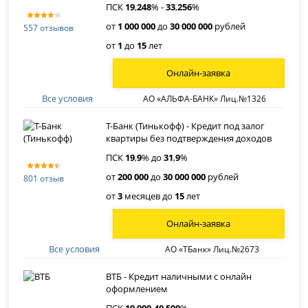
ПСК
19
,
248
% -
33
,
256
%
от
1 000 000
до
30 000 000
рублей
557 отзывов
от
1
до
15
лет
Онлайн-заявка
Все условия
АО «АЛЬФА-БАНК» Лиц.№1326
Т-Банк (Тинькофф) - Кредит под залог
квартиры без подтверждения доходов
ПСК
19
,
9
% до
31
,
9
%
от
200 000
до
30 000 000
рублей
801 отзыв
от
3
месяцев до
15
лет
Онлайн-заявка
Все условия
АО «ТБанк» Лиц.№2673
ВТБ - Кредит наличными с онлайн
оформлением