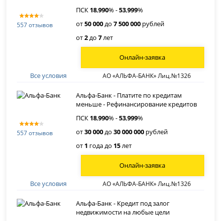
ПСК
18
,
990
% -
53
,
999
%
от
50 000
до
7 500 000
рублей
557 отзывов
от
2
до
7
лет
Онлайн-заявка
Все условия
АО «АЛЬФА-БАНК» Лиц.№1326
Альфа-Банк - Платите по кредитам
меньше - Рефинансирование кредитов
ПСК
18
,
990
% -
53
,
999
%
от
30 000
до
30 000 000
рублей
557 отзывов
от
1
года до
15
лет
Онлайн-заявка
Все условия
АО «АЛЬФА-БАНК» Лиц.№1326
Альфа-Банк - Кредит под залог
недвижимости на любые цели