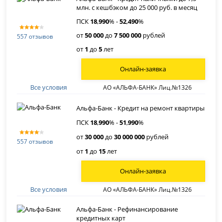
млн. с кешбэком до 25 000 руб. в месяц
ПСК
18
,
990
% -
52
,
490
%
от
50 000
до
7 500 000
рублей
557 отзывов
от
1
до
5
лет
Онлайн-заявка
Все условия
АО «АЛЬФА-БАНК» Лиц.№1326
Альфа-Банк - Кредит на ремонт квартиры
ПСК
18
,
990
% -
51
,
990
%
от
30 000
до
30 000 000
рублей
557 отзывов
от
1
до
15
лет
Онлайн-заявка
Все условия
АО «АЛЬФА-БАНК» Лиц.№1326
Альфа-Банк - Рефинансирование
кредитных карт