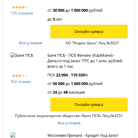
от
30 000
до
1 000 000
рублей
135 отзывов
до
5
лет
Онлайн-заявка
Все условия
АО "Яндекс Банк" Лиц.№3027
Банк ПСБ - ПСБ Финанс (КарМани) -
Деньги под залог ПТС до 1 млн. рублей
всего за 1 час
ПСК
22
,
994
-
119
.
326
%
352 отзыва
от
50 000
до
1 000 000
рублей
от
24
до
48
месяцев
Онлайн-заявка
Публичное акционерное общество «Банк ПСБ» Лиц.№3251
Все условия
Мосинвестфинанс - Кредит под залог