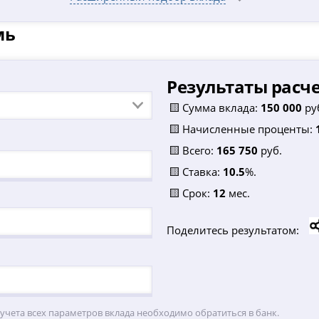
мь
Результаты расче
🟨 Сумма вклада:
150 000
ру
🟨 Начисленные проценты:
🟨 Всего:
165 750
руб.
🟨 Ставка:
10.5
%.
🟨 Срок:
12
мес.
Поделитесь результатом:
 учета всех параметров вклада необходимо обратиться в банк.