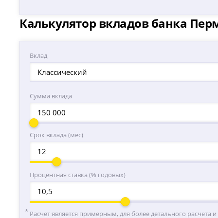
Калькулятор вкладов банка Пер
Вклад
Классический
Сумма вклада
Срок вклада (мес)
Процентная ставка (% годовых)
Расчет является примерным, для более детального расчета и