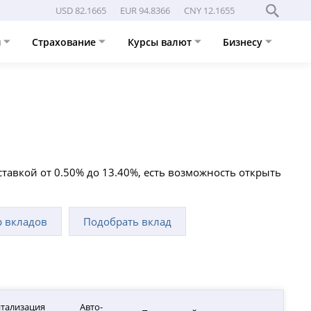
USD 82.1665
EUR 94.8366
CNY 12.1655
и
Страхование
Курсы валют
Бизнесу
ставкой от 0.50% до 13.40%, есть возможность открыть
р вкладов
Подобрать вклад
тализация
Авто-