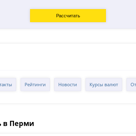
такты
Рейтинги
Новости
Курсы валют
От
ь в Перми