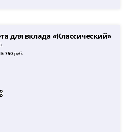
та для вклада «
Классический
»
б.
15 750
руб.