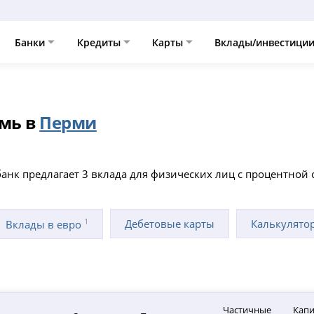
Банки
Кредиты
Карты
Вклады/инвестици
мь в
Перми
банк предлагает 3 вклада для физических лиц с процентной 
1
Дебетовые карты
Калькулято
Вклады в евро
Частичные
Капи