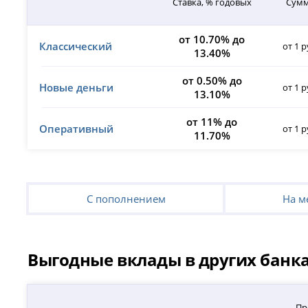
Ставка, % годовых
Сум
от 10.70% до
Классический
от 1 р
13.40%
от 0.50% до
Новые деньги
от 1 р
13.10%
от 11% до
Оперативный
от 1 р
11.70%
С пополнением
На м
Выгодные вклады в других банк
Пр