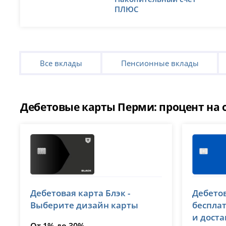
ПЛЮС
Все вклады
Пенсионные вклады
Дебетовые карты Перми: процент на о
Т-Банк (Тинькофф)
ВТБ
Дебетовая карта Блэк -
Дебетов
лицензия № 2673
лицензия 
Выберите дизайн карты
беспла
и дост