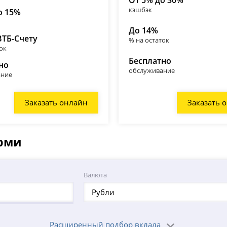
От 5% до 30%
кэшбэк
о 15%
До 14%
ВТБ-Счету
% на остаток
ок
Бесплатно
но
обслуживание
ание
Заказать онлайн
Заказать 
ерми
Валюта
Рубли
Расширенный подбор вклада