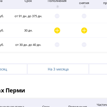
ма
Срок
Пополнения
снятия
пр
уб.
от 91 дн. до 375 дн.
уб.
30 дн.
уб.
от 30 дн. до 40 дн.
есяц
На 3 месяца
ах Перми
Части
оцентная ставка
Срок
Пополнения