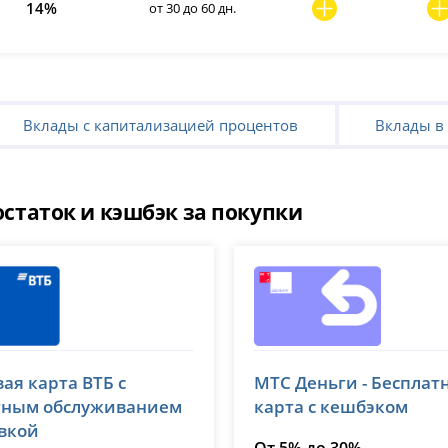
14%
от 30 до 60 дн.
Вклады с капитализацией процентов
Вклады в 
статок и кэшбэк за покупки
МТС Банк
ая карта ВТБ с
МТС Деньги - Бесплат
№ 1000
лицензия № 2268
тным обслуживанием
карта с кешбэком
авкой