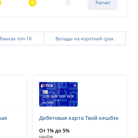
Расчет
банках топ-10
Вклады на короткий срок
Банк ПСБ
ная
Дебетовая карта Твой кешбэк
лицензия № 3251
От 1% до 5%
кэшбэк