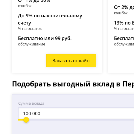
От 1% до 30%
кэшбэк
От 2% д
кэшбэк
До 9% по накопительному
счету
13% по 
% на остаток
% на остат
Бесплатно или 99 руб.
Бесплат
обслуживание
обслужив
Заказать онлайн
Подобрать выгодный вклад в П
Сумма вклада