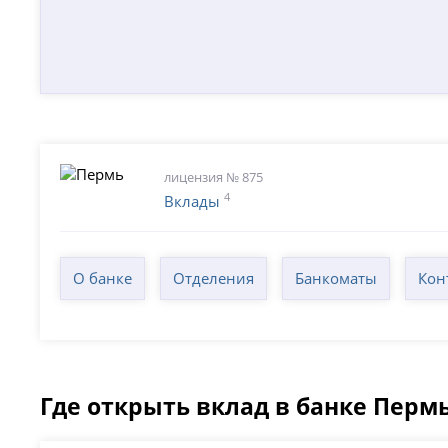
лицензия № 875
4
Вклады
О банке
Отделения
Банкоматы
Кон
Где открыть вклад в банке Перм