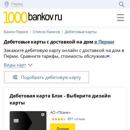
Пермь
Банки Перми
Список банков
Дебетовые карты
Дебетовые карты с доставкой на дом
в Перми
Закажите дебетовую карту онлайн с доставкой на дом в
Перми. Сравните тарифы, стоимость обслуживания,
кэшбэк, проценты на остаток и условия доставки, затем
Виды карт
заполните заявку на сайте банка. Решение, срок
выпуска и возможность курьерской доставки зависят от
Подобрать дебетовую карту
банка, адреса и выбранной карты.
Дебетовая карта Блэк - Выберите дизайн
карты
АО «ТБанк»
801 отзыв
Далее