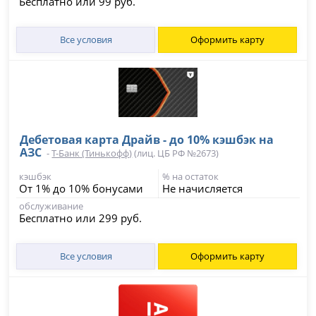
Бесплатно или 99 руб.
Все условия
Оформить карту
Дебетовая карта Драйв - до 10% кэшбэк на
АЗС
-
Т-Банк (Тинькофф)
(лиц. ЦБ РФ №2673)
кэшбэк
% на остаток
От 1% до 10% бонусами
Не начисляется
обслуживание
Бесплатно или 299 руб.
Все условия
Оформить карту