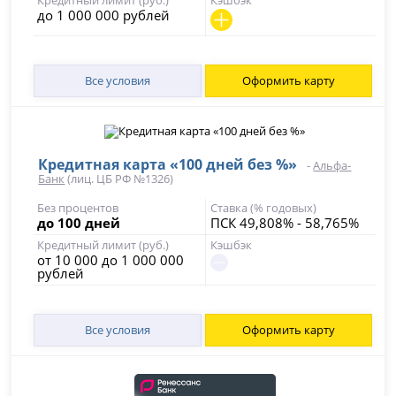
Главный подвох
до 1 000 000 рублей
Кешбэк начисляется при сумме покупок от 5 000 ₽ в месяц
Кому подходит
Тем, кто планирует использовать карту для ежедневных
покупок и хочет возвращать часть средств в популярных
Все условия
Оформить карту
категориях.
Кому не
подходит
Тем, кто ищет карту для редкого использования без
необходимости следить за оборотом по счету.
Кредитная карта «100 дней без %»
-
Альфа-
Банк
(лиц. ЦБ РФ №1326)
Без процентов
Ставка (% годовых)
до 100 дней
ПСК 49,808% - 58,765%
Кредитный лимит (руб.)
Кэшбэк
от 10 000 до 1 000 000
рублей
Все условия
Оформить карту