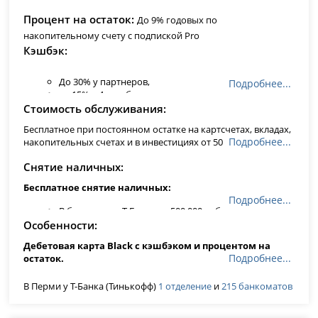
Процент на остаток
До 9% годовых по
накопительному счету с подпиской Pro
Кэшбэк
До 30% у партнеров,
Подробнее...
до 15% в 4-х выбранных местах и категориях,
1% за любые покупки от 100 рублей.
Стоимость обслуживания
Другие категории с повышенным кэшбэком до 15%
Бесплатное при постоянном остатке на картсчетах, вкладах,
меняются каждый месяц: от фастфуда и ресторанов до аптек
Подробнее...
накопительных счетах и в инвестициях от 50 000 руб., или на
и топлива.
Кэшбэк рублями
, а не бонусами!
счет выдан кредит, или тариф карты 6.2, иначе 99 руб/мес
Снятие наличных
Бесплатное снятие наличных:
Подробнее...
В банкоматах Т-Банка до 500 000 рублей в месяц
В любых других банкоматах по всему миру от 3000
Особенности
до 100 000 рублей в месяц
Дебетовая карта Black с кэшбэком и процентом на
Подробнее...
остаток.
Виртуальная карта моментально - пополнять и
В Перми у Т-Банка (Тинькофф)
1 отделение
и
215 банкоматов
совершать переводы в онлайн-банке и мобильном
приложении можно сразу, не дожидаясь пластика.