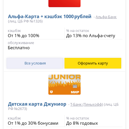
Альфа‑Карта + кэшбэк 1000 рублей
-
Альфа-Банк
(лиц. ЦБ РФ №1326)
кэшбэк
% на остаток
От 1% до 100%
До 13% по Альфа-счету
обслуживание
Бесплатно
Все условия
Оформить карту
Детская карта Джуниор
-
Т-Банк (Тинькофф)
(лиц. ЦБ
РФ №2673)
кэшбэк
% на остаток
От 1% до 30% бонусами
До 8% годовых