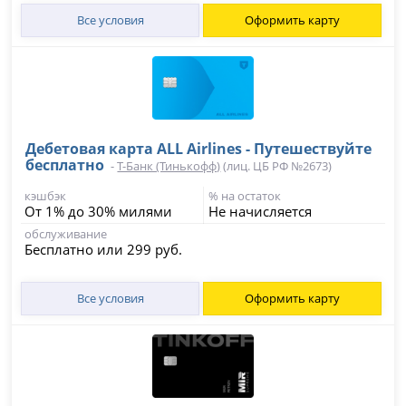
Все условия
Оформить карту
Дебетовая карта ALL Airlines - Путешествуйте
бесплатно
-
Т-Банк (Тинькофф)
(лиц. ЦБ РФ №2673)
кэшбэк
% на остаток
От 1% до 30% милями
Не начисляется
обслуживание
Бесплатно или 299 руб.
Все условия
Оформить карту