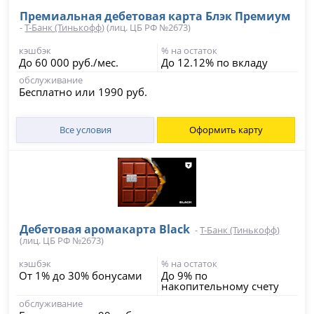
Премиальная дебетовая карта Блэк Премиум
-
Т-Банк (Тинькофф)
(лиц. ЦБ РФ №2673)
кэшбэк
% на остаток
До 60 000 руб./мес.
До 12.12% по вкладу
обслуживание
Бесплатно или 1990 руб.
Все условия
Оформить карту
Дебетовая аромакарта Black
-
Т-Банк (Тинькофф)
(лиц. ЦБ РФ №2673)
кэшбэк
% на остаток
От 1% до 30% бонусами
До 9% по
накопительному счету
обслуживание