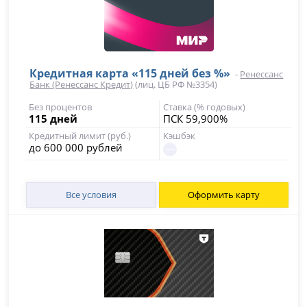
Кредитная карта «115 дней без %»
-
Ренессанс
Банк (Ренессанс Кредит)
(лиц. ЦБ РФ №3354)
Без процентов
Ставка (% годовых)
115 дней
ПСК 59,900%
Кредитный лимит (руб.)
Кэшбэк
до 600 000 рублей
Все условия
Оформить карту