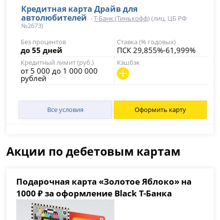
Кредитная карта Драйв для
автолюбителей
-
Т-Банк (Тинькофф)
(лиц. ЦБ РФ
№2673)
Без процентов
Ставка (% годовых)
до 55 дней
ПСК 29,855%-61,999%
Кредитный лимит (руб.)
Кэшбэк
от 5 000 до 1 000 000
рублей
Все условия
Оформить карту
Акции по дебетовым картам
Подарочная карта «Золотое Яблоко» на
1000 ₽ за оформление Black Т-Банка